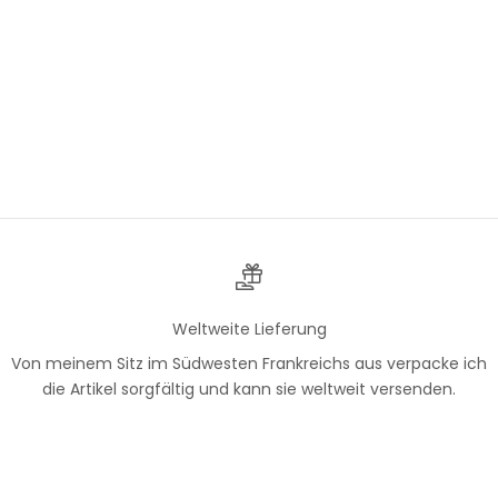
Ohrhänger in Diamantform
mit hyperallergenen
goldenen Haken,
Fantasiemuster in tiefem
Burgunderrot mit weißen
Akzenten
Angebot
€17,50
Weltweite Lieferung
Von meinem Sitz im Südwesten Frankreichs aus verpacke ich
die Artikel sorgfältig und kann sie weltweit versenden.