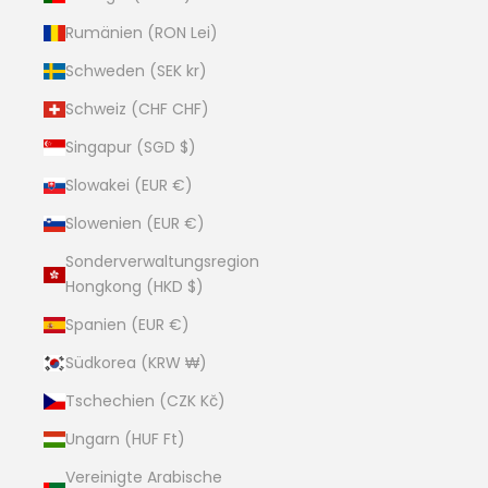
Rumänien (RON Lei)
Schweden (SEK kr)
Schweiz (CHF CHF)
Singapur (SGD $)
Slowakei (EUR €)
Slowenien (EUR €)
Sonderverwaltungsregion
Hongkong (HKD $)
Spanien (EUR €)
Südkorea (KRW ₩)
Tschechien (CZK Kč)
Ungarn (HUF Ft)
Vereinigte Arabische