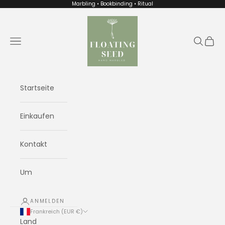
Zum Inhalt springen
Marbling • Bookbinding • Ritual
Floating Seed
Menü
Suchen
Waren
Startseite
Einkaufen
Kontakt
Um
ANMELDEN
Frankreich (EUR €)
Land