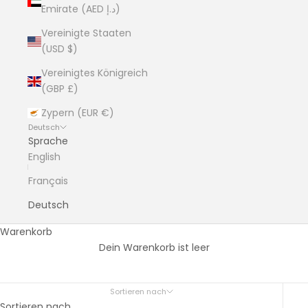
Emirate (AED د.إ)
Vereinigte Staaten
(USD $)
Vereinigtes Königreich
(GBP £)
Zypern (EUR €)
Deutsch
Sprache
English
Français
Deutsch
Ohrringe – Kräftige Farbe, leichte
Warenkorb
Haptik
Dein Warenkorb ist leer
Meine Ohrringe aus marmoriertem Papier sind eine
moderne Interpretation eines zeitlosen Designs – jedes
Sortieren nach
Paar hat ein einzigartiges Muster, das hervorsticht.
Sortieren nach